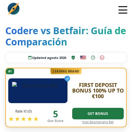
Codere vs Betfair: Guía de
Comparación
Updated agosto 2026
18+
#1
LEADING BRAND
FIRST DEPOSIT
BONUS 100% UP TO
€100
5
Rate it! (0)
GET BONUS
★★★★★
Our Score
Visit Boomerang Bet