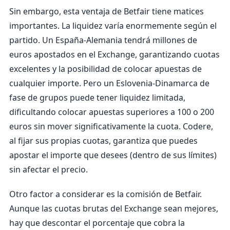
Sin embargo, esta ventaja de Betfair tiene matices
importantes. La liquidez varía enormemente según el
partido. Un España-Alemania tendrá millones de
euros apostados en el Exchange, garantizando cuotas
excelentes y la posibilidad de colocar apuestas de
cualquier importe. Pero un Eslovenia-Dinamarca de
fase de grupos puede tener liquidez limitada,
dificultando colocar apuestas superiores a 100 o 200
euros sin mover significativamente la cuota. Codere,
al fijar sus propias cuotas, garantiza que puedes
apostar el importe que desees (dentro de sus límites)
sin afectar el precio.
Otro factor a considerar es la comisión de Betfair.
Aunque las cuotas brutas del Exchange sean mejores,
hay que descontar el porcentaje que cobra la