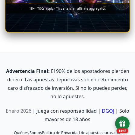
18+ · T&Cs apply · This site is an affiliate aggregator.
Advertencia Final:
El 90% de los apostadores pierden
dinero. Las apuestas deportivas son entretenimiento
caro disfrazado de inversión. Si no lo puedes perder,
no lo apuestes.
Enero 2026
| Juega con responsabilidad |
DGOJ
| Solo
mayores de 18 años
14:44
Quiénes Somos
Política de Privacidad de apuestaseuros.com