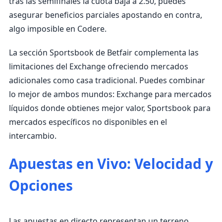
tras las semifinales la cuota baja a 2.50, puedes
asegurar beneficios parciales apostando en contra,
algo imposible en Codere.
La sección Sportsbook de Betfair complementa las
limitaciones del Exchange ofreciendo mercados
adicionales como casa tradicional. Puedes combinar
lo mejor de ambos mundos: Exchange para mercados
líquidos donde obtienes mejor valor, Sportsbook para
mercados específicos no disponibles en el
intercambio.
Apuestas en Vivo: Velocidad y
Opciones
Las apuestas en directo representan un terreno