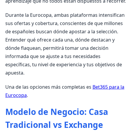
aprendizaje que no todos están dispuestos a recorrer.
Durante la Eurocopa, ambas plataformas intensifican
sus ofertas y cobertura, conscientes de que millones
de españoles buscan dónde apostar a la selección.
Entender qué ofrece cada una, dónde destacan y
dónde flaquean, permitirá tomar una decisión
informada que se ajuste a tus necesidades
específicas, tu nivel de experiencia y tus objetivos de
apuesta.
Una de las opciones más completas es
Bet365 para la
Eurocopa
.
Modelo de Negocio: Casa
Tradicional vs Exchange