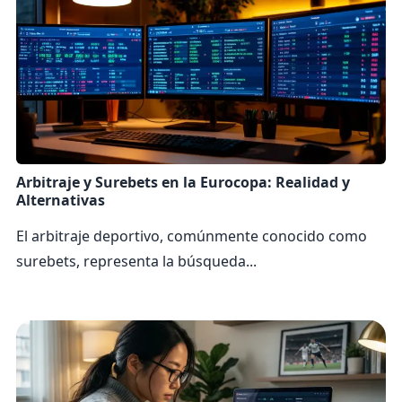
Arbitraje y Surebets en la Eurocopa: Realidad y
Alternativas
El arbitraje deportivo, comúnmente conocido como
surebets, representa la búsqueda...