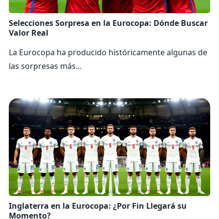
Selecciones Sorpresa en la Eurocopa: Dónde Buscar
Valor Real
La Eurocopa ha producido históricamente algunas de
las sorpresas más...
Inglaterra en la Eurocopa: ¿Por Fin Llegará su
Momento?