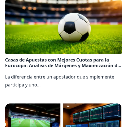
Casas de Apuestas con Mejores Cuotas para la
Eurocopa: Análisis de Márgenes y Maximización de
Valor
La diferencia entre un apostador que simplemente
participa y uno...