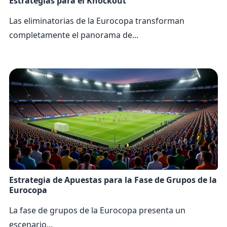
Estrategias para el Knockout
Las eliminatorias de la Eurocopa transforman
completamente el panorama de...
Estrategia de Apuestas para la Fase de Grupos de la
Eurocopa
La fase de grupos de la Eurocopa presenta un
escenario...