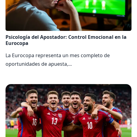
Psicología del Apostador: Control Emocional en la
Eurocopa
La Eurocopa representa un mes completo de
oportunidades de apuesta,...