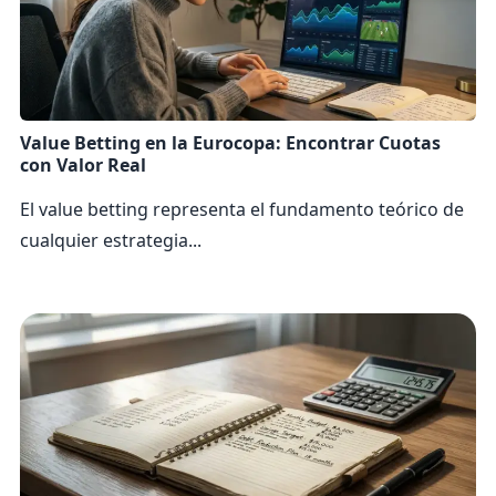
Value Betting en la Eurocopa: Encontrar Cuotas
con Valor Real
El value betting representa el fundamento teórico de
cualquier estrategia...