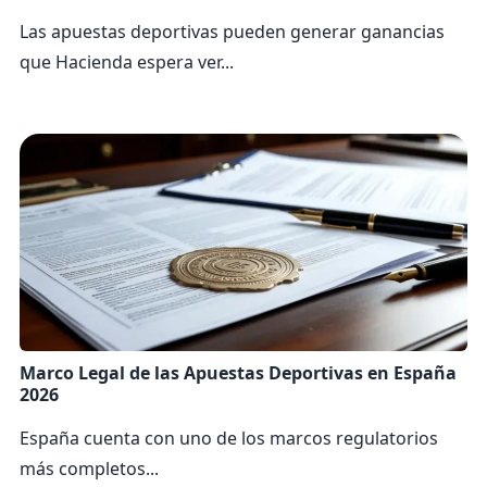
Las apuestas deportivas pueden generar ganancias
que Hacienda espera ver...
Marco Legal de las Apuestas Deportivas en España
2026
España cuenta con uno de los marcos regulatorios
más completos...