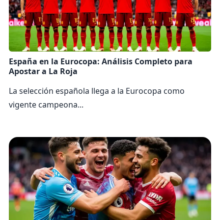
España en la Eurocopa: Análisis Completo para
Apostar a La Roja
La selección española llega a la Eurocopa como
vigente campeona...