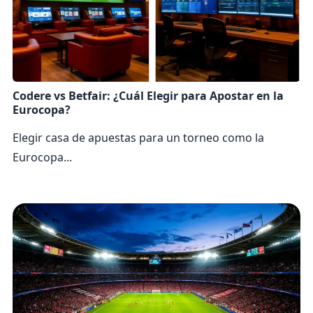
Codere vs Betfair: ¿Cuál Elegir para Apostar en la
Eurocopa?
Elegir casa de apuestas para un torneo como la
Eurocopa...