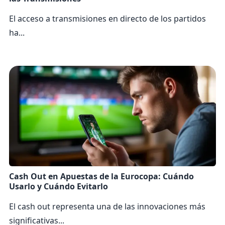
El acceso a transmisiones en directo de los partidos
ha...
Cash Out en Apuestas de la Eurocopa: Cuándo
Usarlo y Cuándo Evitarlo
El cash out representa una de las innovaciones más
significativas...