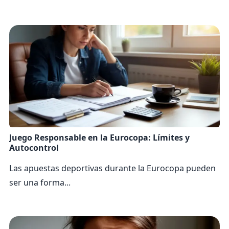
Juego Responsable en la Eurocopa: Límites y
Autocontrol
Las apuestas deportivas durante la Eurocopa pueden
ser una forma...