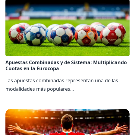
Apuestas Combinadas y de Sistema: Multiplicando
Cuotas en la Eurocopa
Las apuestas combinadas representan una de las
modalidades más populares...