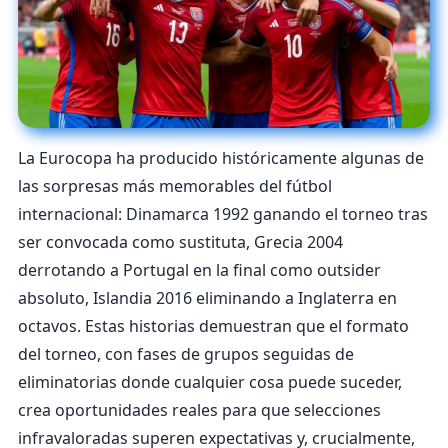
La Eurocopa ha producido históricamente algunas de
las sorpresas más memorables del fútbol
internacional: Dinamarca 1992 ganando el torneo tras
ser convocada como sustituta, Grecia 2004
derrotando a Portugal en la final como outsider
absoluto, Islandia 2016 eliminando a Inglaterra en
octavos. Estas historias demuestran que el formato
del torneo, con fases de grupos seguidas de
eliminatorias donde cualquier cosa puede suceder,
crea oportunidades reales para que selecciones
infravaloradas superen expectativas y, crucialmente,