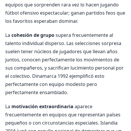
equipos que sorprenden rara vez lo hacen jugando
fútbol ofensivo espectacular; ganan partidos feos que
los favoritos esperaban dominar.
La
cohesión de grupo
supera frecuentemente al
talento individual disperso. Las selecciones sorpresa
suelen tener núcleos de jugadores que llevan años
juntos, conocen perfectamente los movimientos de
sus compañeros, y sacrifican lucimiento personal por
el colectivo. Dinamarca 1992 ejemplificó esto
perfectamente con equipo modesto pero
perfectamente ensamblado.
La
motivación extraordinaria
aparece
frecuentemente en equipos que representan países
pequeños o con circunstancias especiales. Islandia
2016 jugó con orgullo nacional de demostrar que un