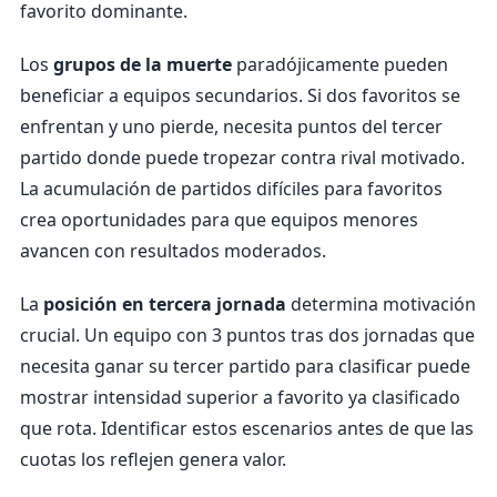
favorito dominante.
Los
grupos de la muerte
paradójicamente pueden
beneficiar a equipos secundarios. Si dos favoritos se
enfrentan y uno pierde, necesita puntos del tercer
partido donde puede tropezar contra rival motivado.
La acumulación de partidos difíciles para favoritos
crea oportunidades para que equipos menores
avancen con resultados moderados.
La
posición en tercera jornada
determina motivación
crucial. Un equipo con 3 puntos tras dos jornadas que
necesita ganar su tercer partido para clasificar puede
mostrar intensidad superior a favorito ya clasificado
que rota. Identificar estos escenarios antes de que las
cuotas los reflejen genera valor.