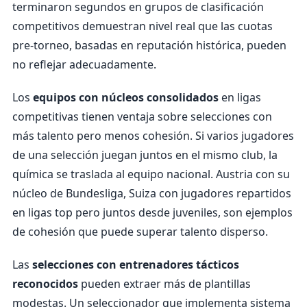
terminaron segundos en grupos de clasificación
competitivos demuestran nivel real que las cuotas
pre-torneo, basadas en reputación histórica, pueden
no reflejar adecuadamente.
Los
equipos con núcleos consolidados
en ligas
competitivas tienen ventaja sobre selecciones con
más talento pero menos cohesión. Si varios jugadores
de una selección juegan juntos en el mismo club, la
química se traslada al equipo nacional. Austria con su
núcleo de Bundesliga, Suiza con jugadores repartidos
en ligas top pero juntos desde juveniles, son ejemplos
de cohesión que puede superar talento disperso.
Las
selecciones con entrenadores tácticos
reconocidos
pueden extraer más de plantillas
modestas. Un seleccionador que implementa sistema