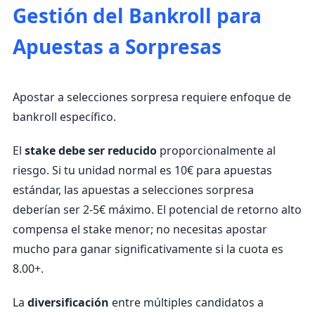
Gestión del Bankroll para
Apuestas a Sorpresas
Apostar a selecciones sorpresa requiere enfoque de
bankroll específico.
El
stake debe ser reducido
proporcionalmente al
riesgo. Si tu unidad normal es 10€ para apuestas
estándar, las apuestas a selecciones sorpresa
deberían ser 2-5€ máximo. El potencial de retorno alto
compensa el stake menor; no necesitas apostar
mucho para ganar significativamente si la cuota es
8.00+.
La
diversificación
entre múltiples candidatos a