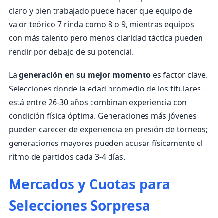
claro y bien trabajado puede hacer que equipo de
valor teórico 7 rinda como 8 o 9, mientras equipos
con más talento pero menos claridad táctica pueden
rendir por debajo de su potencial.
La
generación en su mejor momento
es factor clave.
Selecciones donde la edad promedio de los titulares
está entre 26-30 años combinan experiencia con
condición física óptima. Generaciones más jóvenes
pueden carecer de experiencia en presión de torneos;
generaciones mayores pueden acusar físicamente el
ritmo de partidos cada 3-4 días.
Mercados y Cuotas para
Selecciones Sorpresa