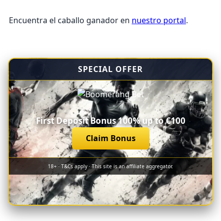
Encuentra el caballo ganador en
nuestro portal
.
SPECIAL OFFER
First Deposit Bonus 100% up to €100
Claim Bonus
18+ · T&Cs apply · This site is an affiliate aggregator.