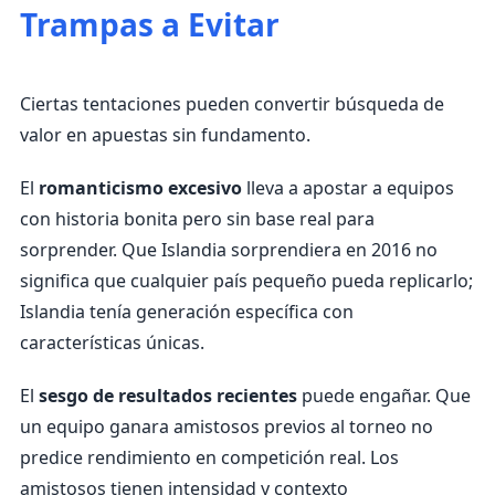
Trampas a Evitar
Ciertas tentaciones pueden convertir búsqueda de
valor en apuestas sin fundamento.
El
romanticismo excesivo
lleva a apostar a equipos
con historia bonita pero sin base real para
sorprender. Que Islandia sorprendiera en 2016 no
significa que cualquier país pequeño pueda replicarlo;
Islandia tenía generación específica con
características únicas.
El
sesgo de resultados recientes
puede engañar. Que
un equipo ganara amistosos previos al torneo no
predice rendimiento en competición real. Los
amistosos tienen intensidad y contexto